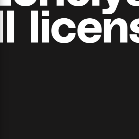
​​licens