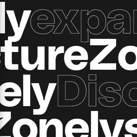
xpand 
ructur
y
Disco
all Zon