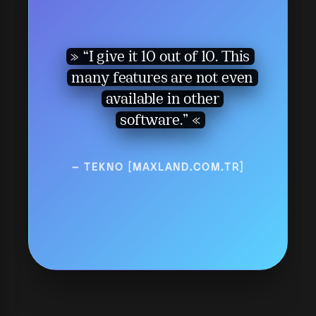
“I give it 10 out of 10. This
many features are not even
available in other
software.”
— TEKNO [MAXLAND.COM.TR]