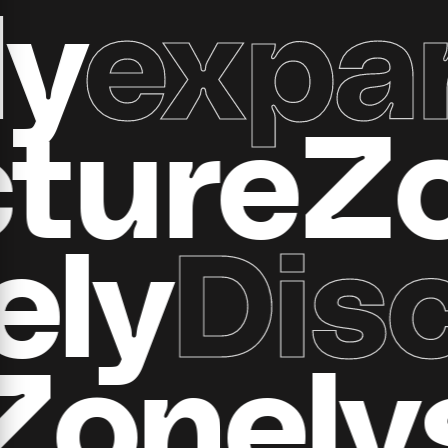
xpand 
ructur
y
Disco
all Zo