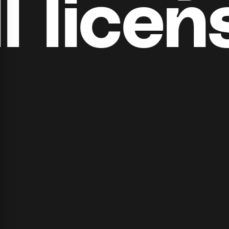
​​licens