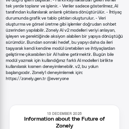
ve doğru işlem başlatılır. - Farklı kaynaklardan gelen veriler
tek yerde toplanır ve işlenir. - Veriler sadece gösterilmez, AI
tarafından kullanılarak anlamlı çıktılara dönüştürülür. - İhtiyaç
durumunda grafik ve tablo çıktıları oluşturulur. - Veri
oluşturma ve görsel üretme gibi işlemler doğrudan sohbet
üzerinden yapılabilir. Zonely AI v2 modelleri veriyi anlayan,
işleyen ve gerektiğinde aksiyon alabilen bir yapıya dönüştüğü
sürümdür. Bundan sonraki hedef, bu yapıyı daha da ileri
taşıyarak kendi kendine modül üretebilen ve ihtiyaçlardan
geliştirme çıkarabilen bir AI haline getirmektir. Bugün bile
modül yazmak için kullandığınız farklı AI modelleri birlikte
kullanılarak kısmen deneyimlenebilir. v2, bu yolun
başlangıcıdır. Zonely’i deneyimlemek için:
https://zonely.gen.tr
@everyone
13 DECEMBER 2025
Information about the Future of
Zonely