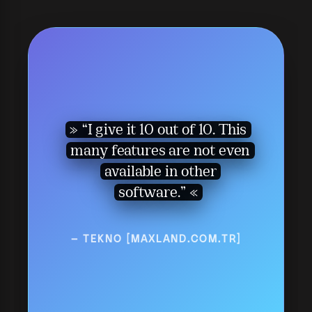
“I give it 10 out of 10. This
many features are not even
available in other
software.”
— TEKNO [MAXLAND.COM.TR]