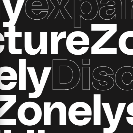
xpand 
ructure
y
Disco
all Zon